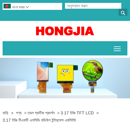
বাংলা ভাষার


প্রধান
বাড়ি
>
পণ্য
>
তরল স্ফটিক প্রদর্শন
>
3.17 ইঞ্চি TFT LCD
>
3.17 ইঞ্চি টিএফটি এলসিডি মডিউল ইন্টারফেস এমসিইউ