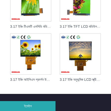
3.17 ইঞ্চি টিএফটি এলসিডি মডিউল 45 পিন
3.17 ইঞ্চি TFT LCD মডিউল 50PIN
3.17 ইঞ্চি আইপিএস প্রদর্শন উচ্চ রেজোলিউশন 1024x768
3.17 ইঞ্চি অনুভূমিক LCD স্ক্রীন 1024*768 RGB 16/18/24BIT
ইমেইল