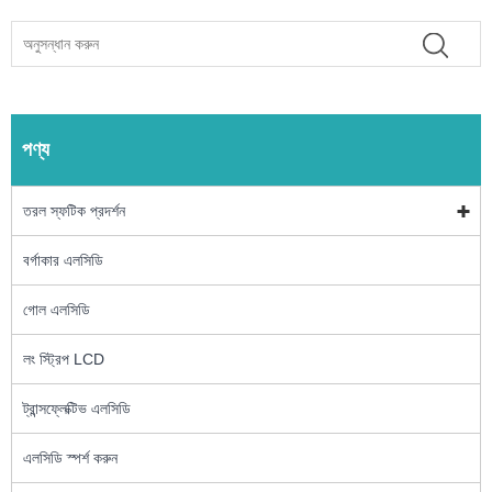
পণ্য
তরল স্ফটিক প্রদর্শন
বর্গাকার এলসিডি
গোল এলসিডি
লং স্ট্রিপ LCD
ট্রান্সফ্লেক্টিভ এলসিডি
এলসিডি স্পর্শ করুন