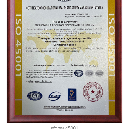
আইএসও 45001