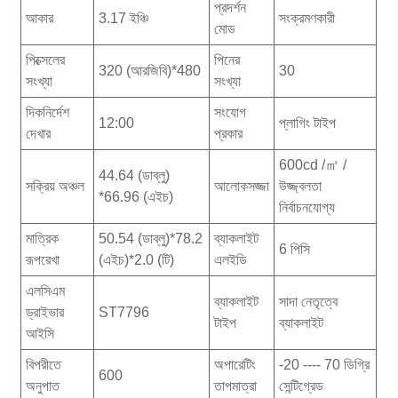
প্রদর্শন
আকার
3.17 ইঞ্চি
সংক্রমণকারী
মোড
পিক্সেলের
পিনের
320 (আরজিবি)*480
30
সংখ্যা
সংখ্যা
দিকনির্দেশ
সংযোগ
12:00
প্লাগিং টাইপ
দেখার
প্রকার
600cd /㎡ /
44.64 (ডাব্লু)
সক্রিয় অঞ্চল
আলোকসজ্জা
উজ্জ্বলতা
*66.96 (এইচ)
নির্বাচনযোগ্য
মাত্রিক
50.54 (ডাব্লু)*78.2
ব্যাকলাইট
6 পিসি
রূপরেখা
(এইচ)*2.0 (টি)
এলইডি
এলসিএম
ব্যাকলাইট
সাদা নেতৃত্বে
ড্রাইভার
ST7796
টাইপ
ব্যাকলাইট
আইসি
বিপরীতে
অপারেটিং
-20 ---- 70 ডিগ্রি
600
অনুপাত
তাপমাত্রা
সেন্টিগ্রেড