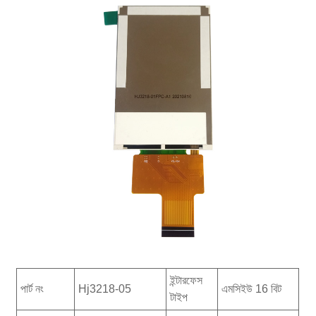
ইন্টারফেস
পার্ট নং
Hj3218-05
এমসিইউ 16 বিট
টাইপ