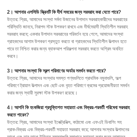
2। আপনার এলসিডি স্ক্রিনটি কি দীর্ঘ সময়ের জন্য সরবরাহ করা যেতে পারে?
উত্তর: প্রিয়, আমাদের সংস্থা সর্বদা উজানের উপাদান সরবরাহকারীদের সরবরাহের
পরিস্থিতি জানবে, নিরাপদ স্টক উপকরণ রাখবে এবং দীর্ঘমেয়াদী স্থিতিশীল সরবরাহ
সরবরাহ করবে; একবার উপাদান সরবরাহের পরিবর্তন হয়ে গেলে, আমাদের সংস্থা
গ্রাহকদের আগাম উপকরণ প্রস্তুত করতে বা গ্রাহকদের স্থিতিশীল উত্পাদন হতে
পারে তা নিশ্চিত করার জন্য ব্যাকআপ পরিকল্পনা সরবরাহ করতে অগ্রিম অবহিত
করবে।
3। আপনার সংস্থা কি স্বল্প পরিমাণের অর্ডার সমর্থন করতে পারে?
উত্তর: প্রিয়, আমাদের সংস্থার সমস্ত পণ্যগুলিতে প্রাথমিক নমুনাগুলি, অল্প
পরিমাণে ট্রায়াল উত্পাদন এবং ছোট এবং বৃহত পরিমাণে ক্রমের প্রয়োজনীয়তা সমর্থন
করার জন্য স্থায়ী সুরক্ষা স্টক উপকরণ রয়েছে।
4। আপনি কি হংকজিয়া প্রযুক্তিগত সহায়তা এবং বিক্রয়-পরবর্তী পরিষেবা সরবরাহ
করতে পারেন?
উত্তর: প্রিয়, আমাদের সংস্থা ইলেক্ট্রনিক্স, কাঠামো এবং এফএই ডিবাগিং সহ
প্রাক-বিক্রয় এবং বিক্রয়-পরবর্তী সহায়তা সরবরাহ করে; আপনার সংস্থার উত্পাদনের
আগে এবং তার আগে উত্থিত সমস্যাগুলি সমাধানে সহায়তা করার জন্য আমাদের