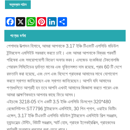
অনুসন্ধান পাঠান
Facebook
X
WhatsApp
Pinterest
LinkedIn
Share
পণ্যের বর্ণনা
পেশাদার উত্পাদন হিসাবে, আমরা আপনাকে 3.17 ইঞ্চি টিএফটি এলসিডি মডিউল
ইন্টারফেস এমসিইউ সরবরাহ করতে চাই। এবং আমরা আপনাকে বিক্রয় পরবর্তী
পরিষেবা এবং সময়োপযোগী বিতরণ অফার করব। এসজেড হংকজিয়া টেকনোলজি
শেয়ারস লিমিটেডের দুর্দান্ত মানের এবং যুক্তিসঙ্গত দাম রয়েছে, প্রায় 60 টি দেশে
রফতানি করা হয়েছে, এবং দেশ এবং বিদেশে গ্রাহকরা আমাদের সাথে যোগাযোগ
করতে স্বাগত জানিয়েছেন এবং স্বাগত জানিয়েছেন। আপনি যদি আমাদের
পণ্যগুলিতে আগ্রহী হন তবে আপনি এখনই আমাদের জিজ্ঞাসা করতে পারেন এবং
আমরা তাত্ক্ষণিকভাবে আপনার কাছে ফিরে আসব।
এইচজে 3218-05 হ'ল একটি 3.5 ইঞ্চি এলসিডি ডিসপ্লে 320*480
রেজোলিউশন ST7796 ইন্টারফেস এমসিইউ, 30 পিন প্লাগ, ওয়াইড ভিউিং
এঙ্গেল, 3.17 ইঞ্চি টিএফটি এলসিডি মডিউল ইন্টারফেস এমসিইউ শিল্প সরঞ্জাম,
হ্যান্ডহেল্ড টেস্টিং, বিউটি সরঞ্জাম, স্মার্ট হোম, গ্রাহক ইলেকট্রনিক্স, গ্রাহকদের
শর্তাবলী অনুসারে প্রয়োগ করা যেতে পারে।