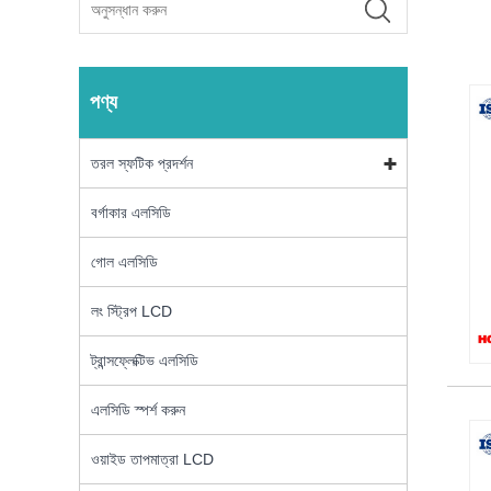
পণ্য
তরল স্ফটিক প্রদর্শন
বর্গাকার এলসিডি
গোল এলসিডি
লং স্ট্রিপ LCD
ট্রান্সফ্লেক্টিভ এলসিডি
এলসিডি স্পর্শ করুন
ওয়াইড তাপমাত্রা LCD