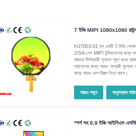
7 ইঞ্চি MIPI 1080x1080 রাউন্
HJ7003-01 হল একটি 7-ইঞ্চি গোল
2/3/4-লেন MIPI ইন্টারফেসের জন্য সমর
বাজারে দীর্ঘস্থায়ী শূন্যতা পূরণ করে
প্যানেলের জন্য আরও সাশ্রয়ী মূল্যের
কাছে আরও ভাল বিকল্প নিয়ে আসে।
আরও পড়ুন
অনুসন্ধান পাঠা
স্পর্শ সহ 6.9 ইঞ্চি আইপিএস এলসিড