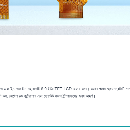
ং ইন-সেল টাচ সহ একটি 6.9 ইঞ্চি TFT LCD অফার করে। কভার গ্লাস অ্যাসেম্বলিটি মাত্র 3.
ট বক্স, হোটেল রুম কন্ট্রোলার এবং হোয়াইট গুডস ইন্টারফেসের জন্য আদর্শ।