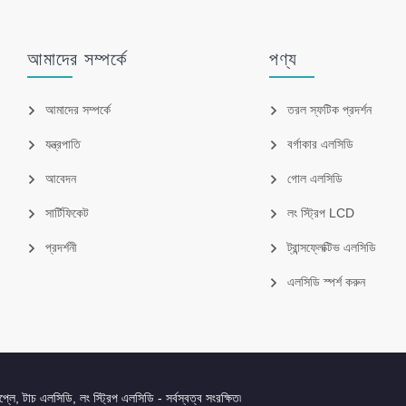
আমাদের সম্পর্কে
পণ্য
আমাদের সম্পর্কে
তরল স্ফটিক প্রদর্শন
যন্ত্রপাতি
বর্গাকার এলসিডি
আবেদন
গোল এলসিডি
সার্টিফিকেট
লং স্ট্রিপ LCD
প্রদর্শনী
ট্রান্সফ্লেক্টিভ এলসিডি
এলসিডি স্পর্শ করুন
, টাচ এলসিডি, লং স্ট্রিপ এলসিডি - সর্বস্বত্ব সংরক্ষিত৷