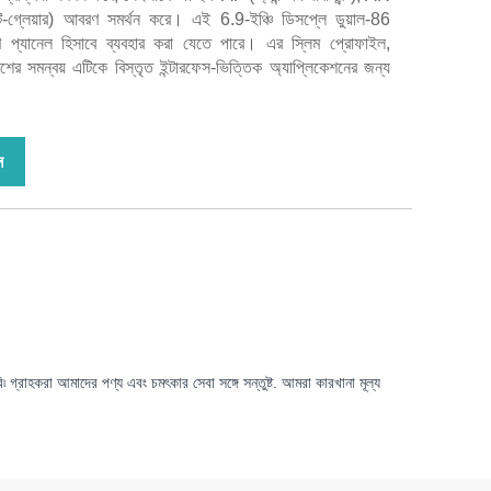
্টি-গ্লেয়ার) আবরণ সমর্থন করে। এই 6.9-ইঞ্চি ডিসপ্লে ডুয়াল-86
ন্ত্রণ প্যানেল হিসাবে ব্যবহার করা যেতে পারে। এর স্লিম প্রোফাইল,
নিশের সমন্বয় এটিকে বিস্তৃত ইন্টারফেস-ভিত্তিক অ্যাপ্লিকেশনের জন্য
ন
াহকরা আমাদের পণ্য এবং চমৎকার সেবা সঙ্গে সন্তুষ্ট. আমরা কারখানা মূল্য