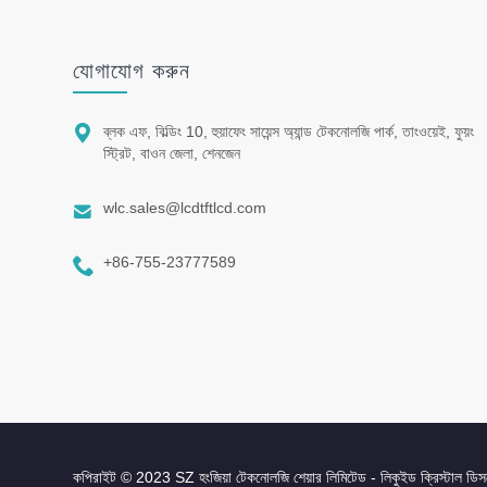
যোগাযোগ করুন

ব্লক এফ, বিল্ডিং 10, হুয়াফেং সায়েন্স অ্যান্ড টেকনোলজি পার্ক, তাংওয়েই, ফুয়ং
স্ট্রিট, বাওন জেলা, শেনজেন

wlc.sales@lcdtftlcd.com

+86-755-23777589
কপিরাইট © 2023 SZ হংজিয়া টেকনোলজি শেয়ার লিমিটেড - লিকুইড ক্রিস্টাল ডিসপ্লে