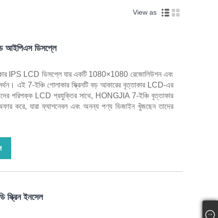
View as
ড আইপিএস ডিসপ্লে
াকার IPS LCD ডিসপ্লে যার একটি 1080×1080 রেজোলিউশন এবং
্থন। এই 7-ইঞ্চি গোলাকার স্ক্রিনটি বড় আকারের বৃত্তাকার LCD-এর
৷ আমাদের পরিপক্ক LCD প্রযুক্তির সাথে, HONGJIA 7-ইঞ্চি বৃত্তাকার
 অফার করে, যারা ফ্যাশনেবল এবং অনন্য পণ্য ডিজাইন খুঁজছেন তাদের
ন
ি স্ক্রিন ইনসেল