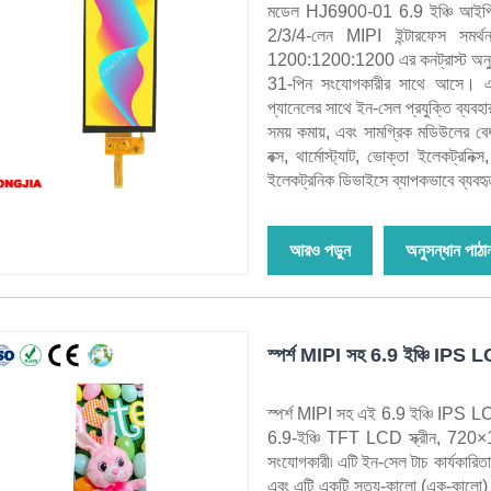
মডেল HJ6900-01 6.9 ইঞ্চি আইপিএ
2/3/4-লেন MIPI ইন্টারফেস সমর্থন কর
1200:1200:1200 এর কনট্রাস্ট অন
31-পিন সংযোগকারীর সাথে আসে। এই 6.9
প্যানেলের সাথে ইন-সেল প্রযুক্তি ব্যব
সময় কমায়, এবং সামগ্রিক মডিউলের বে
বক্স, থার্মোস্ট্যাট, ভোক্তা ইলেকট্রন
ইলেকট্রনিক ডিভাইসে ব্যাপকভাবে ব্যবহ
আরও পড়ুন
অনুসন্ধান পাঠা
স্পর্শ MIPI সহ 6.9 ইঞ্চি IPS 
স্পর্শ MIPI সহ এই 6.9 ইঞ্চি IPS L
6.9-ইঞ্চি TFT LCD স্ক্রীন, 720
সংযোগকারী৷ এটি ইন-সেল টাচ কার্যকারিতা 
এবং এটি একটি সত্য-কালো (এক-কালো) প্রক