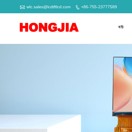

wlc.sales@lcdtftlcd.com
+86-755-23777589

বাড়ি