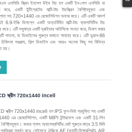
স এলসিডি স্ক্রিন ইনসেল উইথ টাচ হল একটি ইন-সেল এলসিডি যা
ে, একটি ইন্টিগ্রেটেড মাল্টি-টাচ টাচস্ক্রিন বৈশিষ্ট্যযুক্ত এবং
ুপাত সহ 720×1440 এর রেজোলিউশন অফার করে। এটি একটি আদর্শ
-ইঞ্চি ডিসপ্লে একটি অন্তর্নির্মিত মাল্টি-টাচ ক্যাপাসিটিভ টাচ
হার করে। এটি শুধুমাত্র একটি ড্রাইভার আইসিকে সংহত করে, ডিবাগ করার
ধটি পাতলা, যা ডিভাইসের পুরুত্ব কমাতে সাহায্য করে। এটি ডুয়াল-86
িক্স, চিকিৎসা সরঞ্জাম, শিল্প ডিভাইস এবং আরও অনেক কিছু সহ বিভিন্ন
ৃত হয়।
ন
LCD স্ক্রীন 720x1440 incell
CD স্ক্রীন 720x1440 incell হল IPS ফুল-ভিউ প্রযুক্তি সহ একটি
×1440 এর রেজোলিউশন, একটি MIPI ইন্টারফেস এবং একটি 31‑পিন
বৈশিষ্ট্যযুক্ত। কভার গ্লাস অ্যাসেম্বলিটির মোট পুরুত্ব মাত্র 3.5 মিমি
্রিয়া সমর্থন করে, সেইসাথে ঐচ্ছিক AF (অ্যান্টি-ফিঙ্গারপ্রিন্ট), AR