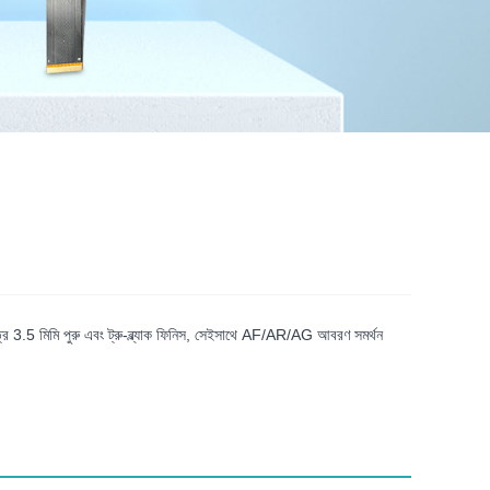
5 মিমি পুরু এবং ট্রু-ব্ল্যাক ফিনিস, সেইসাথে AF/AR/AG আবরণ সমর্থন