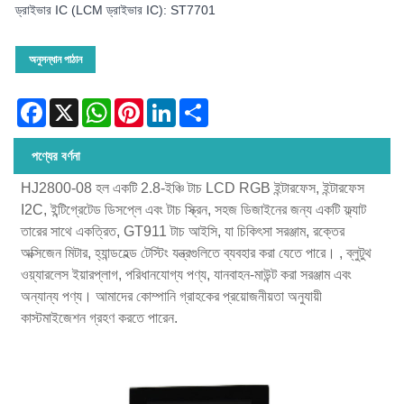
ড্রাইভার IC (LCM ড্রাইভার IC): ST7701
অনুসন্ধান পাঠান
Facebook
X
WhatsApp
Pinterest
LinkedIn
Share
পণ্যের বর্ণনা
HJ2800-08 হল একটি 2.8-ইঞ্চি টাচ LCD RGB ইন্টারফেস, ইন্টারফেস
I2C, ইন্টিগ্রেটেড ডিসপ্লে এবং টাচ স্ক্রিন, সহজ ডিজাইনের জন্য একটি ফ্ল্যাট
তারের সাথে একত্রিত, GT911 টাচ আইসি, যা চিকিৎসা সরঞ্জাম, রক্তের
অক্সিজেন মিটার, হ্যান্ডহেল্ড টেস্টিং যন্ত্রগুলিতে ব্যবহার করা যেতে পারে। , ব্লুটুথ
ওয়্যারলেস ইয়ারপ্লাগ, পরিধানযোগ্য পণ্য, যানবাহন-মাউন্ট করা সরঞ্জাম এবং
অন্যান্য পণ্য। আমাদের কোম্পানি গ্রাহকের প্রয়োজনীয়তা অনুযায়ী
কাস্টমাইজেশন গ্রহণ করতে পারেন.