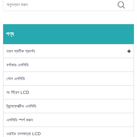
পণ্য
তরল স্ফটিক প্রদর্শন
বর্গাকার এলসিডি
গোল এলসিডি
লং স্ট্রিপ LCD
ট্রান্সফ্লেক্টিভ এলসিডি
এলসিডি স্পর্শ করুন
ওয়াইড তাপমাত্রা LCD