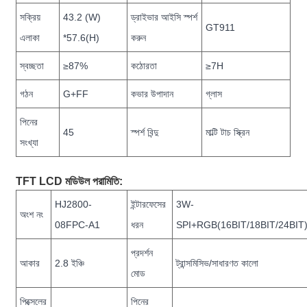
সক্রিয়
43.2 (W)
ড্রাইভার আইসি স্পর্শ
GT911
এলাকা
*57.6(H)
করুন
স্বচ্ছতা
≥87%
কঠোরতা
≥7H
গঠন
G+FF
কভার উপাদান
গ্লাস
পিনের
45
স্পর্শ বিন্দু
মাল্টি টাচ স্ক্রিন
সংখ্যা
TFT LCD মডিউল পরামিতি
:
HJ2800-
ইন্টারফেসের
3W-
অংশ নং
08FPC-A1
ধরন
SPI+RGB(16BIT/18BIT/24BIT
প্রদর্শন
আকার
2.8 ইঞ্চি
ট্রান্সমিসিভ/সাধারণত কালো
মোড
পিক্সেলের
পিনের