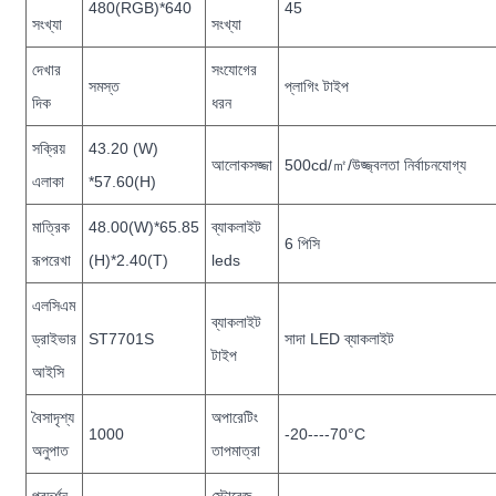
480(RGB)*640
45
সংখ্যা
সংখ্যা
দেখার
সংযোগের
সমস্ত
প্লাগিং টাইপ
দিক
ধরন
সক্রিয়
43.20 (W)
আলোকসজ্জা
500cd/㎡/উজ্জ্বলতা নির্বাচনযোগ্য
এলাকা
*57.60(H)
মাত্রিক
48.00(W)*65.85
ব্যাকলাইট
6 পিসি
রূপরেখা
(H)*2.40(T)
leds
এলসিএম
ব্যাকলাইট
ড্রাইভার
ST7701S
সাদা LED ব্যাকলাইট
টাইপ
আইসি
বৈসাদৃশ্য
অপারেটিং
1000
-20----70°C
অনুপাত
তাপমাত্রা
প্রদর্শন
স্টোরেজ