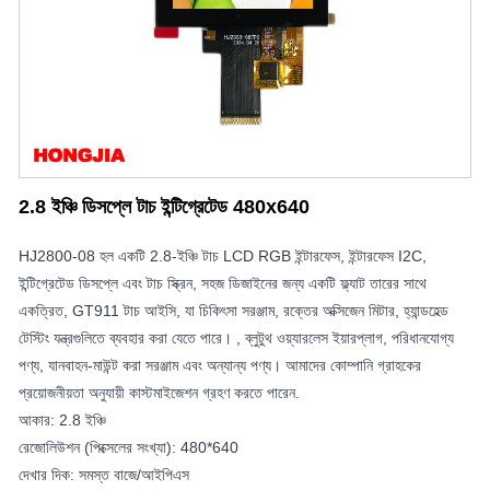
2.8 ইঞ্চি ডিসপ্লে টাচ ইন্টিগ্রেটেড 480x640
HJ2800-08 হল একটি 2.8-ইঞ্চি টাচ LCD RGB ইন্টারফেস, ইন্টারফেস I2C,
ইন্টিগ্রেটেড ডিসপ্লে এবং টাচ স্ক্রিন, সহজ ডিজাইনের জন্য একটি ফ্ল্যাট তারের সাথে
একত্রিত, GT911 টাচ আইসি, যা চিকিৎসা সরঞ্জাম, রক্তের অক্সিজেন মিটার, হ্যান্ডহেল্ড
টেস্টিং যন্ত্রগুলিতে ব্যবহার করা যেতে পারে। , ব্লুটুথ ওয়্যারলেস ইয়ারপ্লাগ, পরিধানযোগ্য
পণ্য, যানবাহন-মাউন্ট করা সরঞ্জাম এবং অন্যান্য পণ্য। আমাদের কোম্পানি গ্রাহকের
প্রয়োজনীয়তা অনুযায়ী কাস্টমাইজেশন গ্রহণ করতে পারেন.
আকার: 2.8 ইঞ্চি
রেজোলিউশন (পিক্সেলের সংখ্যা): 480*640
দেখার দিক: সমস্ত বাজে/আইপিএস