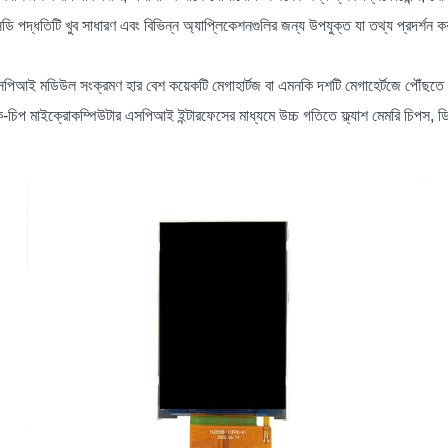
ি পদ্ধতিটি খুব সাধারণ এবং বিভিন্ন অ্যাপ্লিকেশনগুলির জন্য উপযুক্ত যা তথ্য প্রদর্শন ক
িআই মডিউল সংক্রমণ হার বেশ কয়েকটি মেগাহার্টজ বা এমনকি দশটি মেগাহের্টজে পৌঁছতে প
ক-চিপ মাইক্রোকম্পিউটার এসপিআই ইন্টারফেসের মাধ্যমে উচ্চ গতিতে ফ্ল্যাশ মেমরি চিপস, ডি