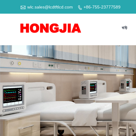

wlc.sales@lcdtftlcd.com
+86-755-23777589

বাড়ি