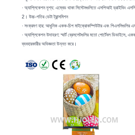
· অ্যাপ্লিকেশন দৃশ্য: এম্বেড থাকা সিস্টেমগুলিতে এসপিআই ড্রাইভিং এলসিড
2। উচ্চ-গতির ডেটা ট্রান্সমিশন
· সংক্রমণ হার: আধুনিক একক-চিপ মাইক্রোকম্পিউটার এবং পিএলসিগুলির এসপ
· অ্যাপ্লিকেশন উদাহরণ: স্মার্ট ব্রেসলেটগুলির মতো পোর্টেবল ডিভাইসে, এক
ব্যবহারকারীর অভিজ্ঞতা উন্নত করে।