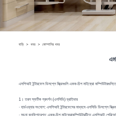
বাড়ি
>
খবর
>
কোম্পানির খবর
এমস
এসপিআই ইন্টারফেস ডিসপ্লে স্ক্রিনগুলি একক-চিপ মাইক্রো কম্পিউটারগুলিতে 
1। তরল স্ফটিক প্রদর্শন (এলসিডি) ড্রাইভার
· হার্ডওয়্যার সংযোগ: এসপিআই ইন্টারফেসের মাধ্যমে এলসিডি ডিসপ্লে স্ক
· সূচনা কনফিগারেশন: একক-চিপ মাইক্রোকম্পিউটারটিতে এসপিআই পেরিফেরিয়