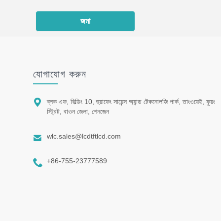
জমা
যোগাযোগ করুন

ব্লক এফ, বিল্ডিং 10, হুয়াফেং সায়েন্স অ্যান্ড টেকনোলজি পার্ক, তাংওয়েই, ফুয়ং
স্ট্রিট, বাওন জেলা, শেনজেন

wlc.sales@lcdtftlcd.com

+86-755-23777589