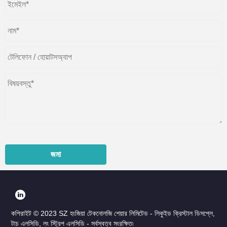
জমা
কপিরাইট © 2023 SZ হংজিয়া টেকনোলজি শেয়ার লিমিটেড - লিকুইড ক্রিস্টাল ডিসপ্লে,
টাচ এলসিডি, লং স্ট্রিপ এলসিডি - সর্বস্বত্ব সংরক্ষিত৷