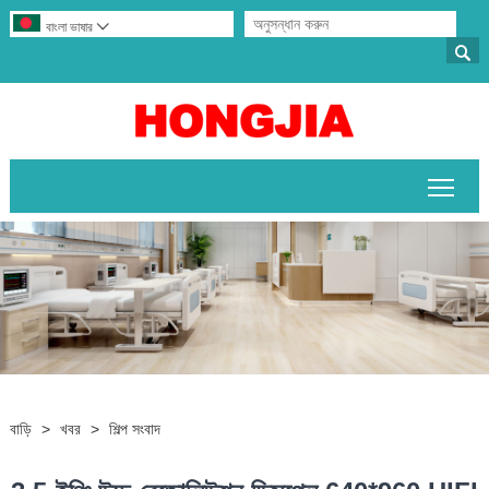
বাংলা ভাষার


প্রধান
বাড়ি
>
খবর
>
শিল্প সংবাদ