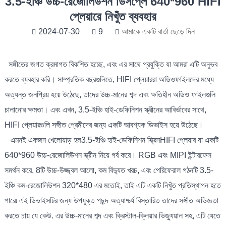
3.5-ইঞ্চি উচ্চ-রেজোলিউশন ডিসপ্লে 640*960 HIFI
প্লেয়ারে নিখুঁত ব্যবহার
2024-07-30
9
আমাকে একটি বার্তা ছেড়ে দিন
সঙ্গীতের জগত ক্রমাগত বিকশিত হচ্ছে, এবং এর সাথে প্রযুক্তি যা আমরা এটি অনুভব
করতে ব্যবহার করি। সাম্প্রতিক বছরগুলিতে, HIFI প্লেয়াররা অডিওফাইলদের মধ্যে
অত্যন্ত জনপ্রিয় হয়ে উঠেছে, তাদের উচ্চ-মানের শব্দ এবং ক্ষতিহীন অডিও ফাইলগুলি
চালানোর ক্ষমতা। এবং এখন, 3.5-ইঞ্চি হাই-ডেফিনিশন স্ক্রীনের আবির্ভাবের সাথে,
HIFI প্লেয়ারগুলি সঙ্গীত প্রেমীদের জন্য একটি আবশ্যক ডিভাইস হয়ে উঠেছে।
এমনই একজন খেলোয়াড় হল
3.5-ইঞ্চি হাই-ডেফিনিশন স্ক্রিন
HIFI প্লেয়ার যা একটি
640*960 উচ্চ-রেজোলিউশন স্ক্রীন নিয়ে গর্ব করে। RGB এবং MIPI ইন্টারফেস
সমর্থন করে, 8টি উচ্চ-উজ্জ্বল আলো, কম বিদ্যুত খরচ, এবং পেরিফেরাল গঠনটি 3.5-
ইঞ্চি কম-রেজোলিউশন 320*480 এর মতোই, তাই এটি একটি নিখুঁত প্রতিস্থাপন হতে
পারে৷ এই ডিভাইসটির জন্য উপযুক্ত পছন্দ অত্যাশ্চর্য বিস্তারিত তাদের সঙ্গীত অভিজ্ঞতা
করতে চায় যে কেউ. এর উচ্চ-মানের শব্দ এবং ক্রিস্টাল-ক্লিয়ার ভিজ্যুয়াল সহ, এটি যেতে